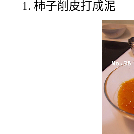
1. 柿子削皮打成泥