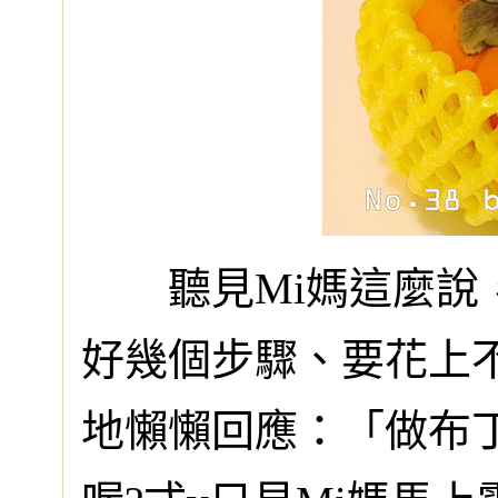
聽見Mi媽這麼說，M
好幾個步驟、要花上
地懶懶回應：「做布