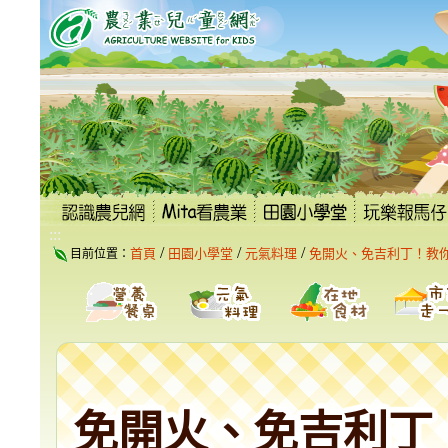
跳
到
主
要
內
容
區
塊
:::
/
/
/
首頁
田園小學堂
元氣料理
免開火、免吉利丁！教
目前位置：
免開火、免吉利丁