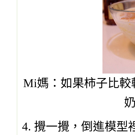
Mi媽：如果柿子比
4. 攪一攪，倒進模