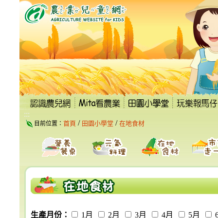
跳
到
主
要
內
容
區
塊
:::
/
/
首頁
田園小學堂
在地食材
目前位置：
生產月份：
1月
2月
3月
4月
5月