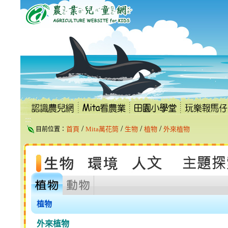
跳
到
主
要
內
容
區
塊
:::
/
/
/
/
首頁
Mita萬花筒
生物
植物
外來植物
目前位置：
植物
外來植物