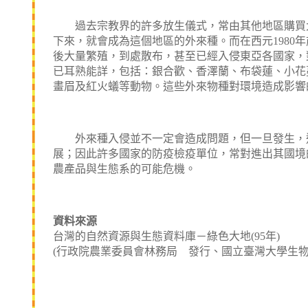
過去宗教界的許多放生儀式，常由其他地區購買大
下來，就會成為這個地區的外來種。而在西元1980
後大量繁殖，到處散布，甚至已經入侵東亞各國家，
已耳熟能詳，包括：銀合歡、香澤蘭、布袋蓮、小花
畫眉及紅火蟻等動物。這些外來物種對環境造成影響
外來種入侵並不一定會造成問題，但一旦發生，通
展；因此許多國家的防疫檢疫單位，常對進出其國境
農產品與生態系的可能危機。
資料來源
台灣的自然資源與生態資料庫－綠色大地(95年)
(行政院農業委員會林務局 發行、國立臺灣大學生物