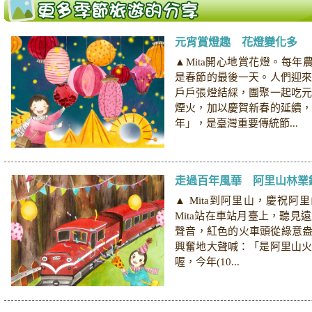
元宵賞燈趣 花燈變化多
▲Mita開心地賞花燈。每年
是春節的最後一天。人們迎
戶戶張燈結綵，團聚一起吃
煙火，加以慶賀新春的延續
年」，是臺灣重要傳統節...
走過百年風華 阿里山林業
▲ Mita到阿里山，慶祝阿
Mita站在車站月臺上，聽見
聲音，紅色的火車頭從綠意盎然
興奮地大聲喊：「是阿里山
喔，今年(10...