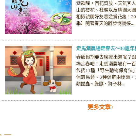
漸甦醒，百花齊放、天氣宜
山的櫻花、杜鵑以及桃園大
相揪親朋好友春遊賞花趣！20
季】隨著春天的腳步悄悄接...
走馬瀨農場走春去～30週
春節假期要去哪裡出遊呢？跟著
場走春吧！走馬瀨農場有一
包括11種「野生動物保育法
保育鳥類、3種保育兩棲類、
類昆蟲。綠隧、獅子林...
更多文章