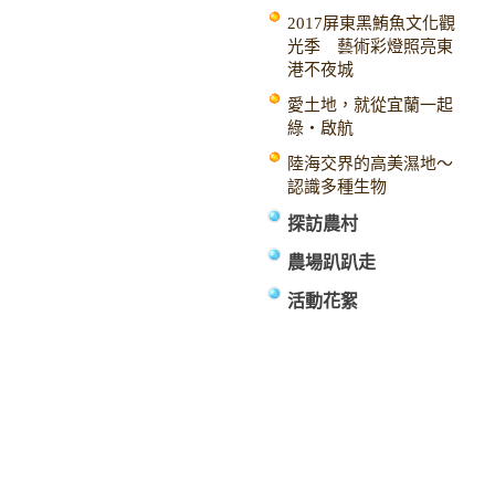
2017屏東黑鮪魚文化觀
光季 藝術彩燈照亮東
港不夜城
愛土地，就從宜蘭一起
綠‧啟航
陸海交界的高美濕地～
認識多種生物
探訪農村
農場趴趴走
活動花絮