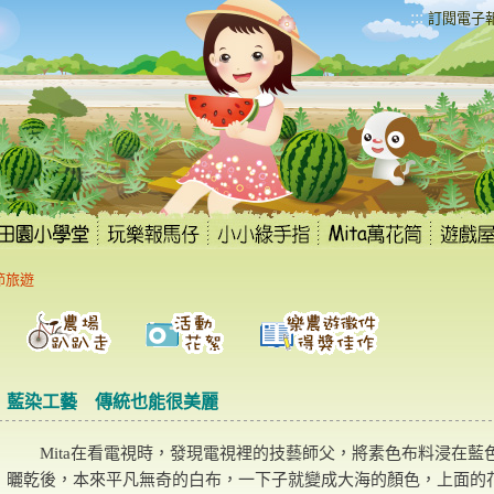
:::
訂閱電子
節旅遊
藍染工藝 傳統也能很美麗
Mita在看電視時，發現電視裡的技藝師父，將素色布料浸在藍
曬乾後，本來平凡無奇的白布，一下子就變成大海的顏色，上面的