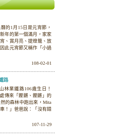
農曆的1月15日是元宵節，
來新年的第一個滿月，家家
元宵、賞月亮、提燈籠、放
，因此元宵節又稱作「小過
108-02-01
鐵路
里山林業鐵路106歲生日！
遠處傳來「鏗鏘、鏗鏘」的
的森林中跑出來，Mita
火車！」爸爸說：「沒有錯
107-11-29