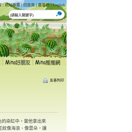
|
|
|
|
報
網站導覽
回首頁
農業部
English
友善列印
色的染缸中，當他拿出來
花紋像海浪、像雲朵，讓