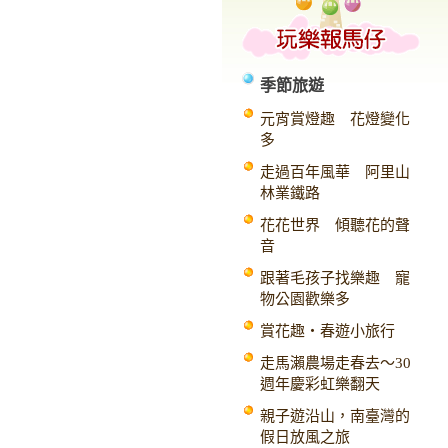
季節旅遊
元宵賞燈趣 花燈變化
多
走過百年風華 阿里山
林業鐵路
花花世界 傾聽花的聲
音
跟著毛孩子找樂趣 寵
物公園歡樂多
賞花趣‧春遊小旅行
走馬瀨農場走春去～30
週年慶彩虹樂翻天
親子遊沿山，南臺灣的
假日放風之旅