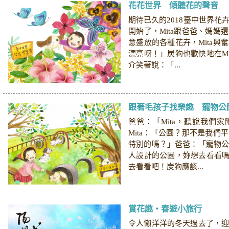
花花世界 傾聽花的聲音
期待已久的2018臺中世界花
開始了，Mita跟爸爸、媽媽
意盛放的各種花卉，Mita興
漂亮呀！」炭狗也歡快地在Mi
介笑著說：「...
跟著毛孩子找樂趣 寵物公
爸爸：「Mita，聽說我們
Mita：「公園？那不是我們
特別的嗎？」爸爸：「寵物
人設計的公園，妳想去看看嗎？
去看看吧！炭狗應該...
賞花趣‧春遊小旅行
令人懶洋洋的冬天過去了，