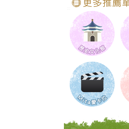
:::
:::