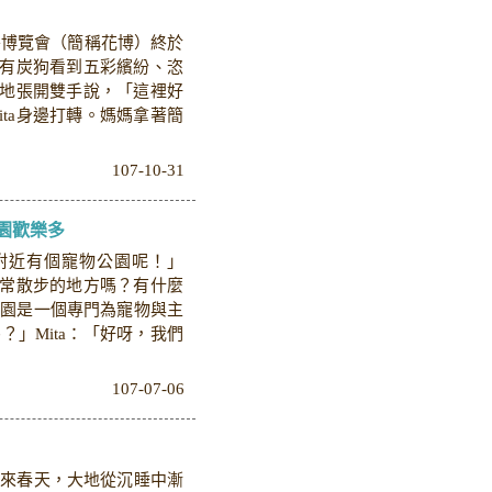
卉博覽會（簡稱花博）終於
還有炭狗看到五彩繽紛、恣
奮地張開雙手說，「這裡好
ta身邊打轉。媽媽拿著簡
107-10-31
園歡樂多
家附近有個寵物公園呢！」
平常散步的地方嗎？有什麼
公園是一個專門為寵物與主
」Mita：「好呀，我們
107-07-06
迎來春天，大地從沉睡中漸