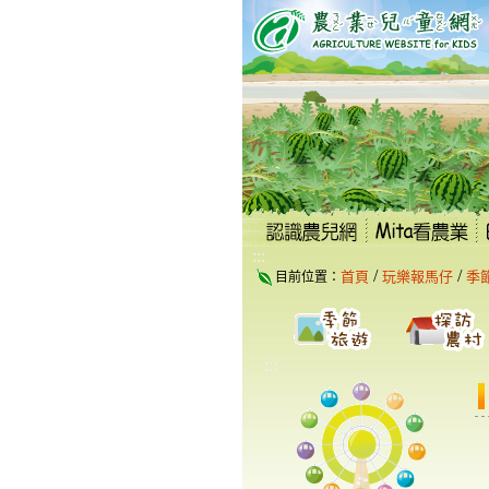
跳
到
主
要
內
容
區
塊
:::
/
/
首頁
玩樂報馬仔
季
目前位置：
:::