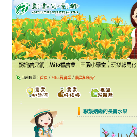
跳
到
主
要
內
容
區
塊
:::
/
/
首頁
Mita看農業
農業知識家
目前位置：
:::
聯繫姻緣的長壽水果