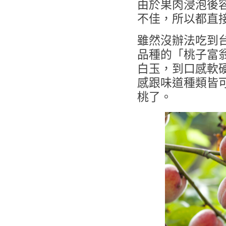
由於果肉浸泡後
不佳，所以都直
雖然沒辦法吃到
品種的「桃子富
白玉，到口感軟
感跟味道種類皆
桃了。