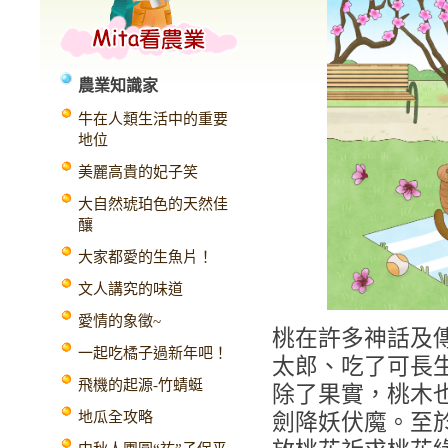
農業知識家
牛在人類生活中的重要
地位
美麗高貴的妃子笑
大自然琥珀色的天然佳
釀
大家都愛的生魚片！
文人講究的味道
愛情的象徵~
桃在許多神話及
一起吃橘子過新年吧！
太郎、吃了可長
飛機的起源-竹蜻蜓
除了果實，桃木
地瓜全攻略
劍降妖伏魔。至