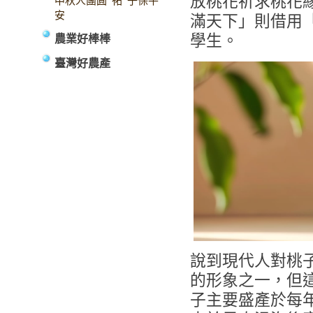
放桃花祈求桃花
中秋人團圓“祐”子保平
安
滿天下」則借用
學生。
農業好棒棒
臺灣好農產
說到現代人對桃
的形象之一，但
子主要盛產於每