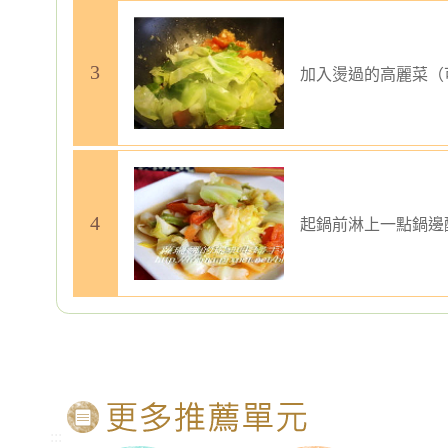
加入燙過的高麗菜（
起鍋前淋上一點鍋邊
:::