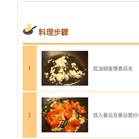
料理步驟
起油鍋後爆香蒜末
放入番茄及番茄醬炒