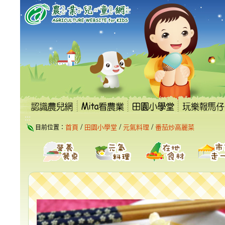
跳
到
主
要
內
容
區
塊
:::
/
/
/
首頁
田園小學堂
元氣料理
番茄炒高麗菜
目前位置：