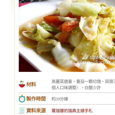
高麗菜適量、番茄一顆切塊、蒜頭三
材料
個人口味調整）、白醋少許
製作時間
約20分鐘
資料來源
蘿瑞娜的瑞典主婦手札