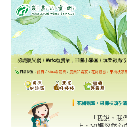
跳
到
主
要
內
容
區
塊
:::
/
/
/
首頁
Mita看農業
農業知識家
花梅觀雪，果梅枝頭
目前位置：
:::
花梅觀雪，果梅枝頭孕清
「我說，我們這
上，Mi媽忽然