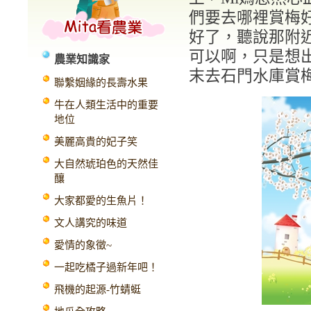
們要去哪裡賞梅好
好了，聽說那附
可以啊，只是想
農業知識家
末去石門水庫賞
聯繫姻緣的長壽水果
牛在人類生活中的重要
地位
美麗高貴的妃子笑
大自然琥珀色的天然佳
釀
大家都愛的生魚片！
文人講究的味道
愛情的象徵~
一起吃橘子過新年吧！
飛機的起源-竹蜻蜓