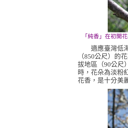
「純香」在初開花
適應臺灣低海拔
（850公尺）的
拔地區（90公尺
時，花朵為淡粉
花香，是十分美