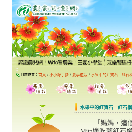
跳
到
主
要
內
容
區
塊
:::
/
/
/
首頁
小小綠手指
夏季植栽
水果中的紅寶石 紅石
目前位置：
:::
水果中的紅寶石 紅石榴
「媽媽，這個果
Mita邊吃著紅石