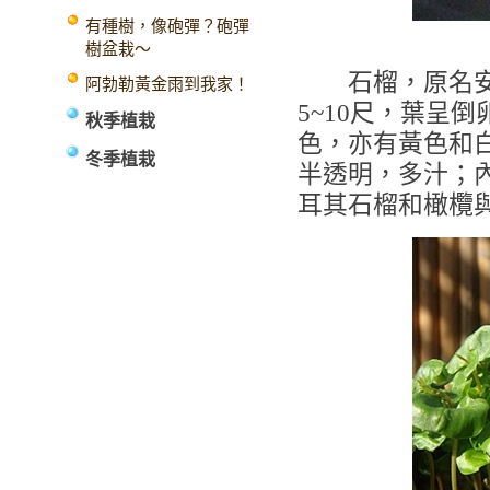
有種樹，像砲彈？砲彈
樹盆栽～
石榴，原名安石
阿勃勒黃金雨到我家！
5~10尺，葉呈
秋季植栽
色，亦有黃色和
冬季植栽
半透明，多汁；
耳其石榴和橄欖