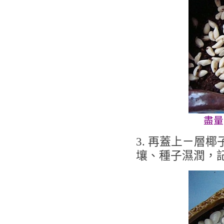
盡量
3. 再蓋上ㄧ層
壤、種子濕潤，記