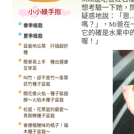
想考驗一下她，問
疑惑地說：「恩
嗎？」，Mi爸在
春季植栽
它的確是水果中
夏季植栽
喔！」
盆栽地瓜葉 扦插超好
種
簡單易上手 種出健康
豆芽菜
叫竹，卻不是竹～垂葉
武竹種子盆栽
開花像火焰、種子裝翅
膀～火焰木種子盆栽
松鼠、花栗鼠的最愛～
青剛櫟種子盆栽
會爆榴槤味的橘子！福
木種子盆栽～