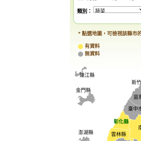
類別：
* 點選地圖，可檢視該縣市
有資料
無資料
連江縣
新竹
金門縣
苗
臺中
彰化縣
澎湖縣
雲林縣