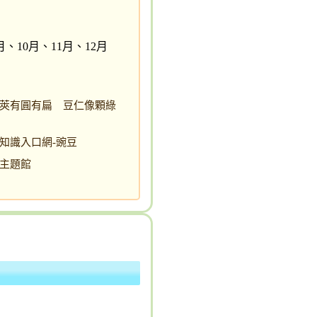
月、10月、11月、12月
莢有圓有扁 豆仁像顆綠
知識入口網-豌豆
主題館