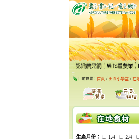
跳
到
主
要
內
容
區
塊
:::
/
/
首頁
田園小學堂
在
目前位置：
生產月份：
1月
2月