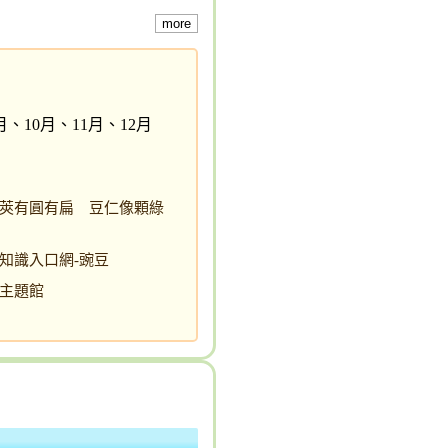
more
月、10月、11月、12月
莢有圓有扁 豆仁像顆綠
知識入口網-豌豆
主題館