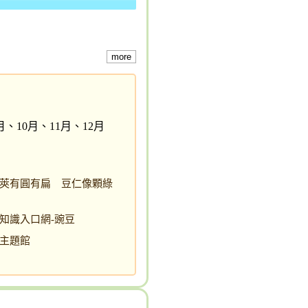
more
月、10月、11月、12月
莢有圓有扁 豆仁像顆綠
知識入口網-豌豆
主題館