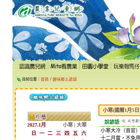
跳
到
主
要
內
容
區
塊
:::
/
首頁
趣味鄉土諺語
目前位置：
:::
小寒(國曆1月5日
說諺語
2027.1月
小寒
|
大寒
小寒大冷（音官
日
一
二
三
四
五
六
十二月雷，不免