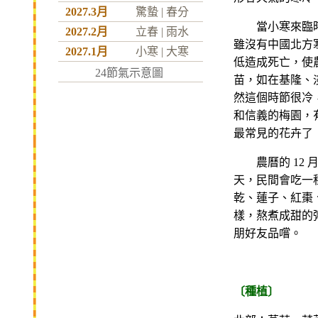
2027.3月
驚蟄
|
春分
當小寒來臨時，
2027.2月
立春
|
雨水
雖沒有中國北方
2027.1月
小寒
|
大寒
低造成死亡，使
24節氣示意圖
苗，如在基隆、
然這個時節很冷
和信義的梅園，
最常見的花卉了
農曆的 12 月
天，民間會吃一
乾、蓮子、紅棗
樣，熬煮成甜的
朋好友品嚐。
〔種植〕