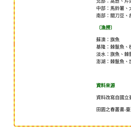
北部：萵苣、芹
中部：馬鈴薯、
南部：關刀豆、
〔漁撈〕
蘇澳：旗魚
基隆：棘鬣魚、
淡水：旗魚、棘
澎湖：棘鬣魚、
資料來源
資料改寫自國立
田園之春叢書-