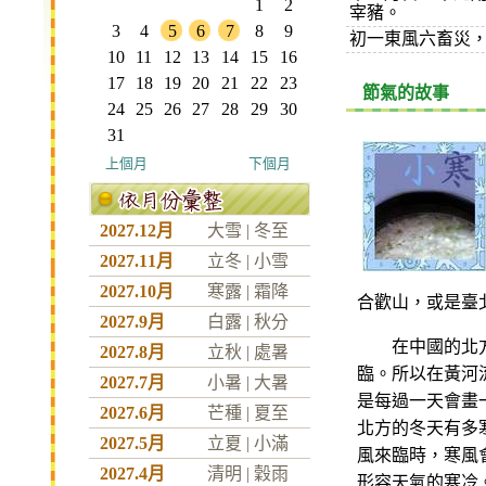
1
2
宰豬。
3
4
5
6
7
8
9
初一東風六畜災
10
11
12
13
14
15
16
17
18
19
20
21
22
23
節氣的故事
24
25
26
27
28
29
30
31
上個月
下個月
2027.12月
大雪
|
冬至
2027.11月
立冬
|
小雪
2027.10月
寒露
|
霜降
合歡山，或是臺
2027.9月
白露
|
秋分
在中國的北方從
2027.8月
立秋
|
處暑
臨。所以在黃河
2027.7月
小暑
|
大暑
是每過一天會畫
2027.6月
芒種
|
夏至
北方的冬天有多
2027.5月
立夏
|
小滿
風來臨時，寒風
2027.4月
清明
|
穀雨
形容天氣的寒冷