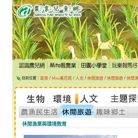
跳
到
主
要
內
容
區
塊
:::
/
/
/
/
/
首頁
Mita萬花筒
人文
休閒旅遊
休閒旅遊
休閒
目前位置：
休閒漁業與環境教育