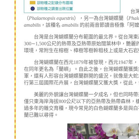
台灣原
（
Phalaenopsis equestris
），另一為台灣蝴蝶蘭（
Phala
amabilis
，該種名
amabilis
的前兩音節讀音極像「阿
台灣是台灣蝴蝶蘭分布範圍的最北界。從台灣東岸
300
∼
1,500
公尺
的熱帶及亞熱帶原始闊葉林中，艷麗
環境，常附生在榕樹、樟樹等樹幹粗枝上或是大石岩
台灣蝴蝶蘭在西元
1879
年被發現，西元
1947
年，
在同年更名為「蘭嶼」。自此之後，台灣蝴蝶蘭獲獎
軍，還有人形容台灣蝴蝶蘭群開的盛況，就像是大蛇
行第三屆國際花卉展，台灣蝴蝶蘭又獲大獎，從此，
美麗的外貌讓台灣蝴蝶蘭一夕成名，但也同時帶來
僅只東海岸海拔
800
公尺
以下的亞熱帶及熱帶森林，
過多年的雜交育種，現今常見的白色蝴蝶蘭多是與白
蘭已難以尋得。