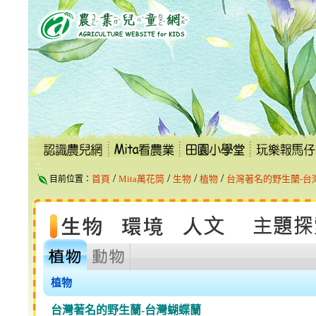
跳
到
主
要
內
容
區
塊
:::
/
/
/
/
首頁
Mita萬花筒
生物
植物
台灣著名的野生蘭-台
目前位置：
植物
台灣著名的野生蘭-台灣蝴蝶蘭