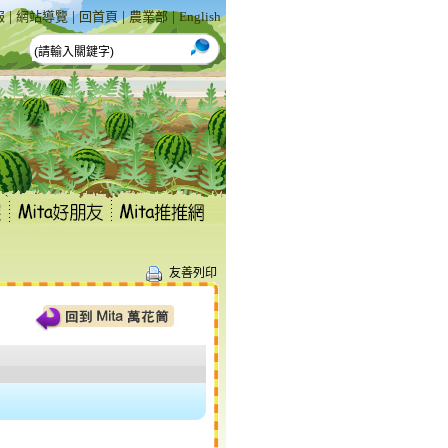
|
|
|
|
報
網站導覽
回首頁
農業部
English
友善列印