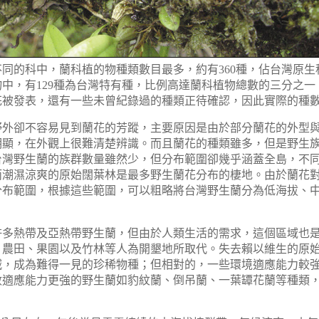
不同的科中，蘭科植的物種類數目最多，約有
360
種，佔台灣原生
物中，有
129
種為台灣特有種，比例高達蘭科植物總數的三分之一
花被發表，還有一些未曾紀錄過的種類正待確認，因此實際的種
卻不容易見到蘭花的芳蹤，主要原因是由於部分蘭花的外型與
明顯，在外觀上很難清楚辨識。而且蘭花的種類雖多，但是野生
台灣野生蘭的族群數量雖然少，但分布範圍卻幾乎涵蓋全島，不
而潮濕涼爽的原始闊葉林是最多野生蘭花分布的棲地。由於蘭花
分布範圍，根據這些範圍，可以粗略將台灣野生蘭分為低海拔、
熱帶及亞熱帶野生蘭，但由於人類生活的需求，這個區域也是
、農田、果園以及竹林等人為開墾地所取代。失去賴以維生的原
減，成為難得一見的珍稀物種；但相對的，一些環境適應能力較
數適應能力更強的野生蘭如豹紋蘭、倒吊蘭、一葉罈花蘭等種類