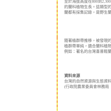
至於海拔高度在
800
到
2,300
的蘭科植物生長。這類型
蘭都有採集記錄，是野生
隨著植群帶推移，被發現
植群帶單純，適合蘭科植
例如：著名的台灣喜普鞋
資料來源
台灣的自然資源與生態資料庫
(行政院農業委員會林務局