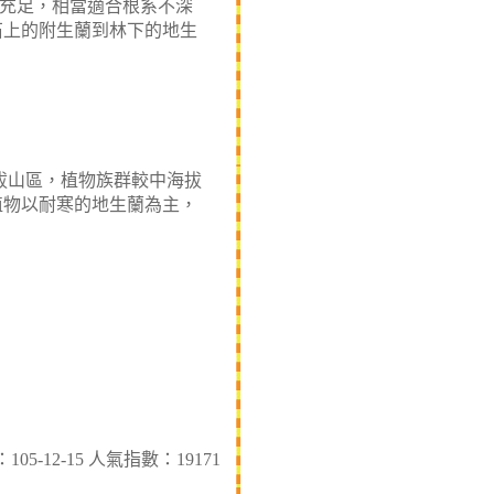
充足，相當適合根系不深
石上的附生蘭到林下的地生
拔山區，植物族群較中海拔
植物以耐寒的地生蘭為主，
5-12-15 人氣指數：19171