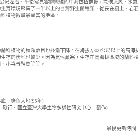
公尺
左右、午後常見雲霧繚繞的中海拔植群帶，氣候涼爽、水氣
的生育環境聚集了一半以上的台灣野生蘭種類，從長在樹上、岩
蘭科植物數量最豐富的地區。
的蘭科植物的種類數目也逐漸下降。在海拔
2,300
公尺
以上的高海
物生存的棲地也較少。因為氣候嚴寒，生存在高海拔區域的蘭科
蘭、小喜普鞋蘭等等。
－綠色大地(95年)
 發行、國立臺灣大學生物多樣性研究中心 製作)
最後更新時間：10