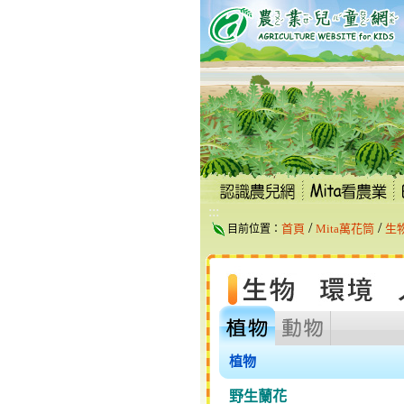
跳
到
主
要
內
容
區
塊
:::
/
/
首頁
Mita萬花筒
生
目前位置：
植物
野生蘭花