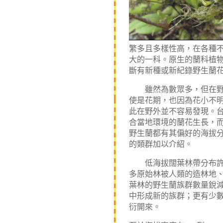
繁多且多樣性高，在各種
大的一科。原生的蘭科植
斷有新種或新紀錄野生蘭
雖然為數眾多，但在野外
使是花期，也因為花小不
此在野外並不容易發現。
合當地環境的蘭花生長，
野生蘭都有其偏好的海拔
的類群加以介紹。
低海拔闊葉林帶分布許多
多原始林被人類的造林地
葉林的野生蘭族群數量銳
中形成新的族群；更有少
衍開來。