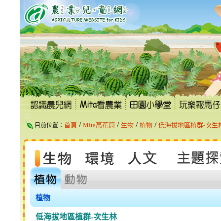
跳
到
主
要
內
容
區
塊
:::
/
/
/
/
首頁
Mita萬花筒
生物
植物
低海拔地區植群-次生
目前位置：
植物
低海拔地區植群-次生林