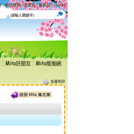
|
|
|
|
報
網站導覽
回首頁
農業部
English
友善列印