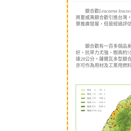
銀合歡
Leucaena leucoc
將夏威夷銀合歡引進台灣
算推廣發展，但是經過評
銀合歡有一百多個品系，
好，抗旱力尤強，樹高約
5
達
28
公分
。薩爾瓦多型銀
亦可作為用材及工業用燃