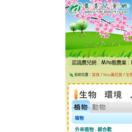
跳
到
主
要
內
容
區
塊
:::
/
/
首頁
Mita萬花筒
生
目前位置：
植物
外來植物 - 銀合歡