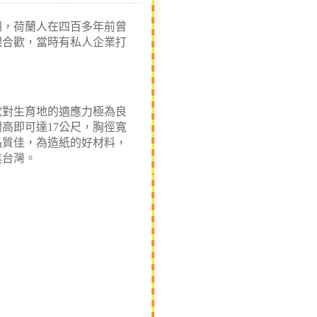
洲，荷蘭人在四百多年前曾
銀合歡，當時有私人企業打
對生育地的適應力極為良
樹高即可達
17
公尺
，胸徑寬
品質佳，為造紙的好材料，
進台灣。