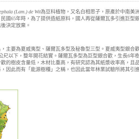
ephala (Lam.) de Wit
為豆科植物，又名白相思子，原產於中南美
。民國
65
年時，為了提供造紙原料，國人再從薩爾瓦多引進巨型
估後決定放棄。
主要為夏威夷型、薩爾瓦多型及秘魯型三型。夏威夷型銀合歡
公尺
以下，整年開花結實。薩爾瓦多型為巨型銀合歡，生長
6
年
合歡的樹皮含量低，木材比重高，有研究認為其紙漿收率高，且
料，因此而有「能源樹種」之稱，也因此當年林業試驗所將其引