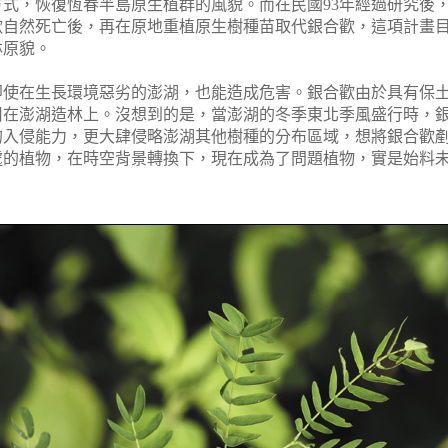
式，恢復恆春半島原生植群的風貌。而在民國93年經過研究後
歡自然死亡後，再在原地重植原生樹種苗取代銀合歡，這項計畫
林原貌。
在生長環境惡劣的澎湖，也能造成危害。銀合歡由於具有保土
用在澎湖造林上。沒想到的是，當澎湖的冬季東北季風盛行時，
的入侵能力，更大肆侵略澎湖其他樹種的分布區域，想將銀合歡
處的植物，在時空背景轉換下，現在成為了問題植物，實是始料