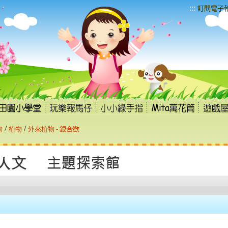
:::
訂閱電子
/
/
物
植物
外來植物 - 銀合歡