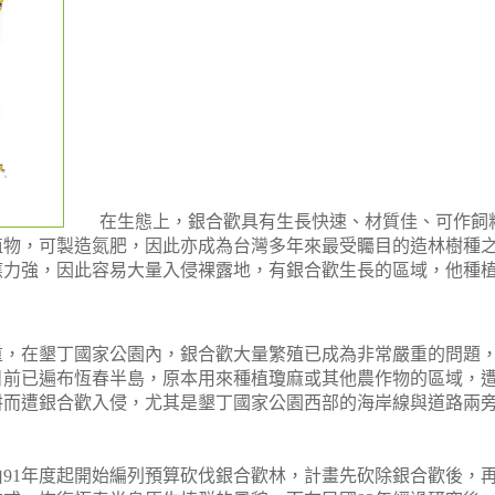
在生態上，銀合歡具有生長快速、材質佳、可作飼料
植物，可製造氮肥，因此亦成為台灣多年來最受矚目的造林樹種
應力強，因此容易大量入侵裸露地，有銀合歡生長的區域，他種
在墾丁國家公園內，銀合歡大量繁殖已成為非常嚴重的問題，
目前已遍布恆春半島，原本用來種植瓊麻或其他農作物的區域，
耕而遭銀合歡入侵，尤其是墾丁國家公園西部的海岸線與道路兩
1年度起開始編列預算砍伐銀合歡林，計畫先砍除銀合歡後，再