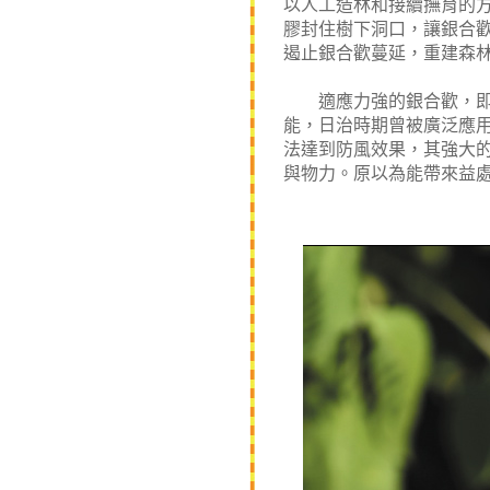
以人工造林和接續撫育的方
膠封住樹下洞口，讓銀合
遏止銀合歡蔓延，重建森
適應力強的銀合歡，即使
能，日治時期曾被廣泛應
法達到防風效果，其強大
與物力。原以為能帶來益