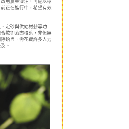
，改用農藥灌注，再施以橡
目前正在進行中，希望有效
、定砂與供給材薪等功
銀合歡卻落盡枝葉，非但無
剷除殆盡，需花費許多人力
未及。