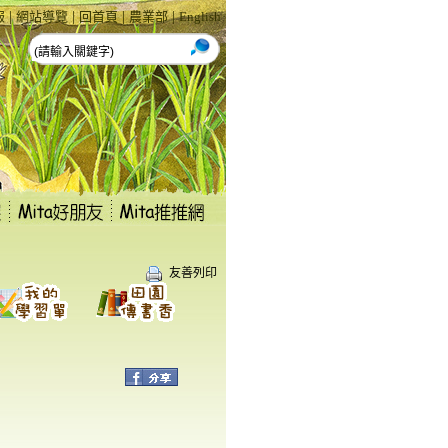
|
|
|
|
報
網站導覽
回首頁
農業部
English
友善列印