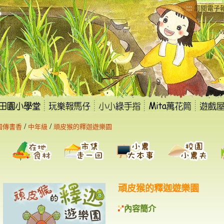
:::
訂閱電子
/
/
園傳書香
中年級
頑皮猴的釋迦遊樂園
頑皮猴的釋迦遊樂園
內容簡介