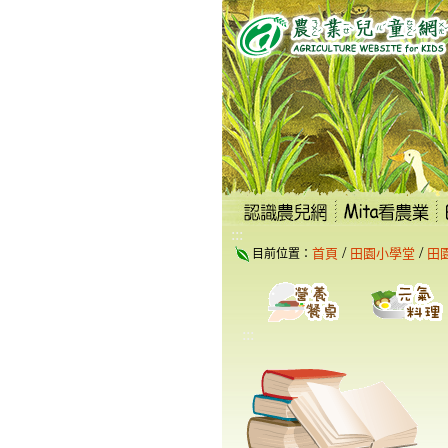
跳
到
主
要
內
容
區
塊
:::
/
/
首頁
田園小學堂
田
目前位置：
:::