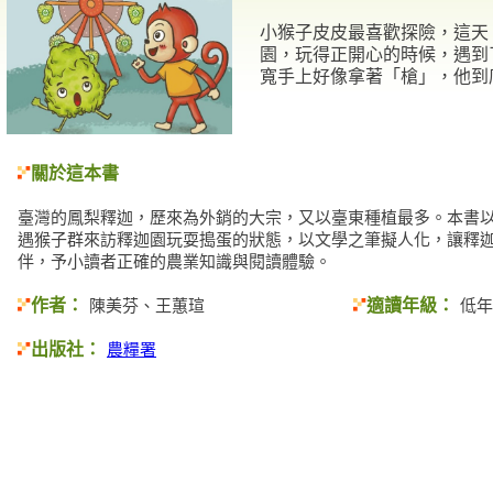
小猴子皮皮最喜歡探險，這天
園，玩得正開心的時候，遇到
寬手上好像拿著「槍」，他到
關於這本書
臺灣的鳳梨釋迦，歷來為外銷的大宗，又以臺東種植最多。本書
遇猴子群來訪釋迦園玩耍搗蛋的狀態，以文學之筆擬人化，讓釋
伴，予小讀者正確的農業知識與閱讀體驗。
作者：
適讀年級：
陳美芬、王蕙瑄
低年
出版社：
農糧署