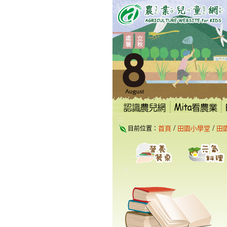
跳
到
主
要
內
容
區
塊
:::
/
/
首頁
田園小學堂
田
目前位置：
:::