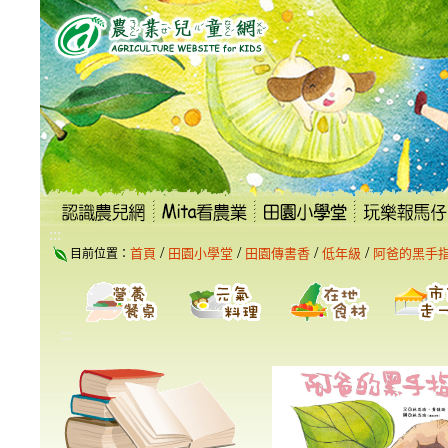
跳
到
主
要
內
容
區
塊
:::
/
/
/
/
首頁
田園小學堂
田園傳書香
低年級
阿爸的黑手
目前位置：
:::