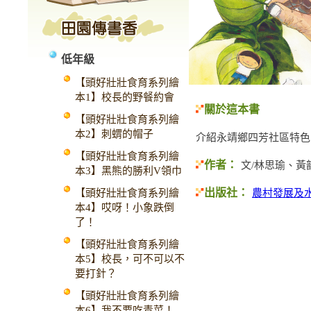
低年級
【頭好壯壯食育系列繪
本1】校長的野餐約會
關於這本書
【頭好壯壯食育系列繪
本2】刺蝟的帽子
介紹永靖鄉四芳社區特色
【頭好壯壯食育系列繪
作者：
文/林思瑜、黃
本3】黑熊的勝利V領巾
出版社：
【頭好壯壯食育系列繪
農村發展及
本4】哎呀！小象跌倒
了！
【頭好壯壯食育系列繪
本5】校長，可不可以不
要打針？
【頭好壯壯食育系列繪
本6】我不要吃青菜！