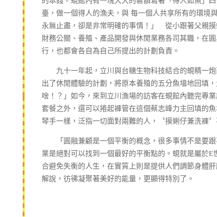
的本錢。蜆館內有一塊大大的匾額寫著「得人如魚」四
臺，做一個得人的漁夫，與 每一個人共享所有的環境
永無止盡，卻是非常明確的事情！」 從小跟著父親摸
財務公關、養殖、產品開發與休閒業務各司其職，在圓
行，也都會各自為自己所提出的計劃負責。
九十一年起，立川與台糖生物科技結合的蜆精一炮而
出了休閒體驗的計劃，將原本養殖的五分魚塭地回填，
啥！？」如今，來到立川漁場的訪客在蜆館內聽完專業
套餐之外，還可以捲起褲管在這個蔡志峰力主回填的魚
琴手一樣，泛指一切面對兩難的人，〝摸蜊仔兼洗褲
「圓融兼顧是一個平衡的概念，很多事情不是要跟不
業是絕對可以找到一個最好的平衡點的。蜆就是屬於E
合避免失衡的人生，在實質上則是提供人們調節身體肝
解說，彷彿凝聚著美好的能量，更顯得特別了。