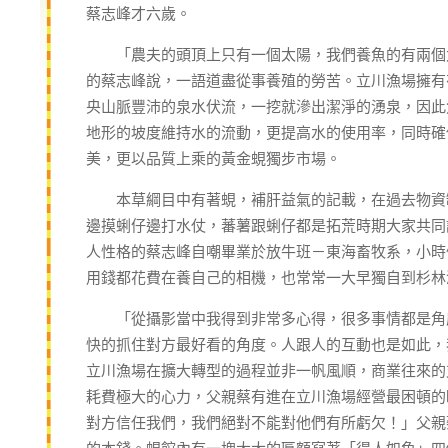
蔡志峰才六歲。
「農夫的頭頂上只有一個太陽，我們養魚的有兩個太
的蔡志峰說，一語道盡從事養殖的勞苦。立川漁場擁有
央山脈豐沛的泉水伏流，一挖就滲出潔淨的湧泉，因此
地形的坡度維持水的流動，更提高水的使用率，同時確
美，更以品質上乘的黃金蜆獨步市場。
本草綱目中有著蜆，補肝益氣的記載，在過去物資缺
邊摸蜊仔邊打水仗，蕃薯跟蜊仔都是拓荒時期大家共同
人性格的蔡志峰自嘲畢業於放牛班－東海畜牧系，小時
用錢都花費在養自己的相機，也常常一大早獨自到杉
「從攝影當中我得到非常多心得，很多事情都是角度
快的抓住對方最好看的角度。人跟人的互動也是如此，
立川漁場在擴大轉型的過程並非一帆風順，商業往來的
耗費極大的心力，父親蔡有進在立川漁場經營最困頓的
對方信任我們，我們絕對不能對他們有所虧欠！」父親