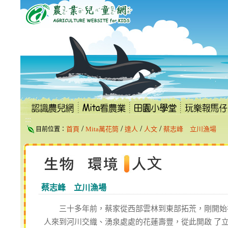
跳
到
主
要
內
容
區
塊
:::
/
/
/
/
首頁
Mita萬花筒
達人
人文
蔡志峰 立川漁場
目前位置：
蔡志峰 立川漁場
三十多年前，蔡家從西部雲林到東部拓荒，剛開始在
人來到河川交織、湧泉處處的花蓮壽豐，從此開啟 了