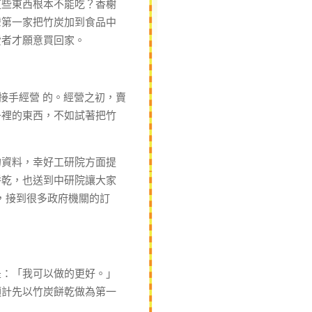
些東西根本不能吃？香榭
灣第一家把竹炭加到食品中
費者才願意買回家。
接手經營 的。經營之初，賣
子裡的東西，不如試著把竹
資料，幸好工研院方面提
餅乾，也送到中研院讓大家
餅，接到很多政府機關的訂
：「我可以做的更好。」
預計先以竹炭餅乾做為第一