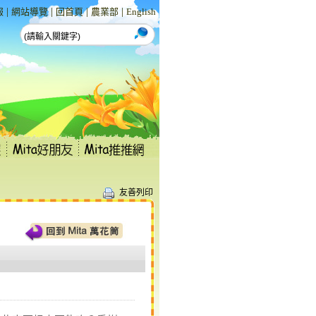
|
|
|
|
報
網站導覽
回首頁
農業部
English
友善列印