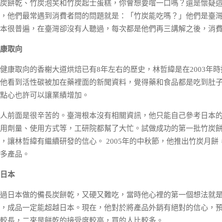
餅乾、竹炭泡芙和竹炭起士蛋糕，你會想要嚐一口嗎？還是懷疑這
，他們最常遇到消費者問的問題就是：「竹炭能吃嗎？」他們是臺
本很普遍，在臺灣卻沒有人聽過，每次都是他們再三講解之後，消
康取向
取向的香榭大道烘焙已有8年左右的歷史，林哲緯是在2003年時
他看到活性碳被加在藥裡面的新聞資料，覺得藥和食品都是吃到肚
炭點心也許可以讓業績增加。
前面是很辛苦的。臺灣根本沒有相關資訊，他只能自己參考日本的
用劑量、使用方式等，工研院都幫了大忙。試做成功的第一批竹炭
，讓林哲緯有繼續研發的信心。 2005年的中秋節，他推出竹炭月
多產品。
日本
日本做的備長炭餅乾，又硬又難吃，當時他心裡的第一個想法就是
，成品一定能超越日本。現在，他對於將產品外銷有絕對的信心，
較長，二來是餅乾的接受度較高，買的人比較多。