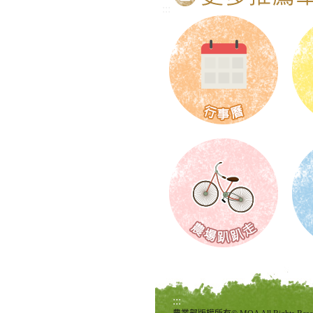
:::
:::