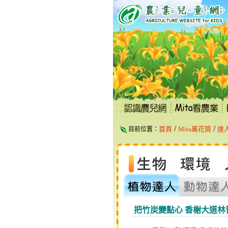
跳
到
主
要
內
容
區
塊
:::
/
/
首頁
Mita萬花筒
達
目前位置：
把竹炭變點心 香榭大道