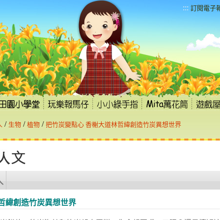
:::
訂閱電子
/
/
/
人
生物
植物
把竹炭變點心 香榭大道林哲緯創造竹炭異想世界
林哲緯創造竹炭異想世界