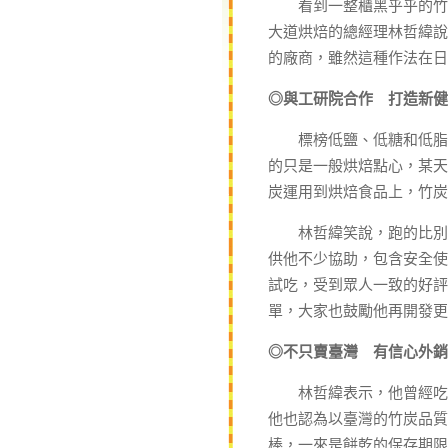
看到一整櫃黑乎乎的竹炭
大道烘焙的總經理林哲緯說
的廠商，雖然這種作法在日
◎與工研院合作 打造新健
標榜低鹽、低糖和低脂健康
的只是一般烘焙點心，某天
炭運用到烘焙食品上，竹
林哲緯笑說，跑的比別人
供他不少協助，包含安全使
試吃，受到眾人一致的好評
單，大家也鼓勵他再開發更
◎不只賣臺灣 有信心外銷
林哲緯表示，他曾經吃過
他也認為以臺灣的竹炭品質
棒，一來是餅乾的保存期限