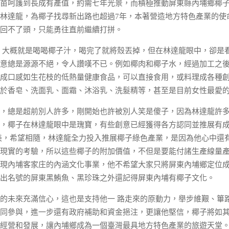
呵護到長成有產值，約需七年光景，而積極推動屏東縣內埔鄉椰子
林達龍，為椰子找尋新出路也超過7年，本著營造地方特色產業的使
回不了頭，只能勇往直前繼續打拼。
大概就是喝喝椰子汁，喝完了就將殼丟掉，但在林達龍眼中，卻是
意總是源源不絕，令人讚嘆不已。例如椰肉和椰子水，經過加工之
成口感如生花枝的低熱量健康食品，可以直接食用，或料理成各種
於香皂、洗面乳、面霜、沐浴乳、洗髮精等，甚至是目前女性最愛
總是超前別人許多，剛開始也許被別人笑是傻子，因為林達龍許多
，椰子在林達龍眼中是瑰寶，有些創意已經獲得各方認同並推展有
美，希望相隨，林達龍全力投入推展椰子綠色產業，是因為他心中還
現實的考驗，所以這些椰子的附加價值，不但是要能付諸生產線量
現內埔客家庄的內涵文化事業，他不希望大家只將屏東內埔鄉定位
出名號的屏東黑鮪魚、黑珍珠之外還記得屏東內埔有椰子文化。
未來充滿信心，這也是支持他一 路走來的原動力，舉步維艱、篳
同參與，進一步還有政府補助和資金挹注，更讓他堅信，椰子將如
經營和發展，讓內埔鄉成為一個臺灣最具地方特色產業的旅遊天堂