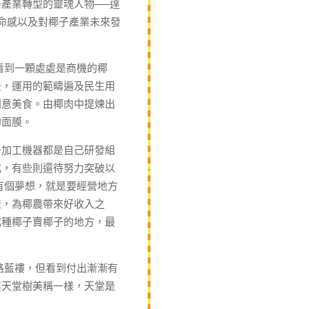
產業轉型的靈魂人物──達
命感以及對椰子產業未來發
看到一顆處處是商機的椰
後，運用的範疇遍及民生用
創意美食。由椰肉中提煉出
的面膜。
加工機器都是自己研發組
成，有些則還待努力突破以
有個夢想，就是要經營地方
產，為椰農帶來好收入之
成種椰子賣椰子的地方，最
路藍褸，但看到付出漸漸有
其天堂樹美稱一樣，天堂是
。