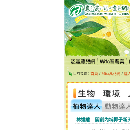
跳
到
主
要
內
容
區
塊
:::
/
/
首頁
Mita萬花筒
達
目前位置：
林達龍 開創內埔椰子新