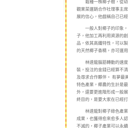
栽種一株椰子樹，從幼苗
觀果菜運銷合作社理事主席
展的信心，他戲稱自己已經
一般人對椰子的印象， 
子，他加工再利用資源的創
品，依其高纖特性，可以製
的天然椰子香精，亦可運用
林達龍腦筋轉動的速度，
裝，投注的金錢已經算不清
及尋求合作夥伴。 有夢最
特色產業，椰農的生計是最
外，還要更進階形成一股展
終目的，是要大家在已經打
林達龍對椰子綠色產業的
成果，也獲得愈來愈多人認
不滅的，椰子產業可以永續