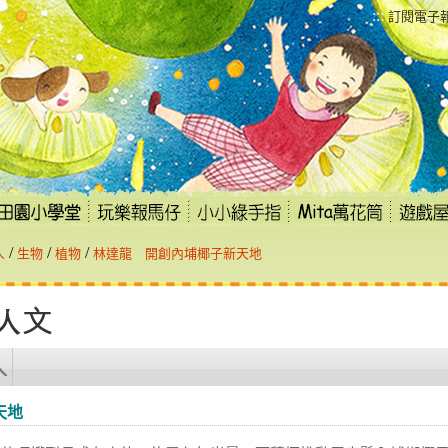
:::
訂閱電子
/
/
/
人
生物
植物
林達龍 開創內埔椰子新天地
天地