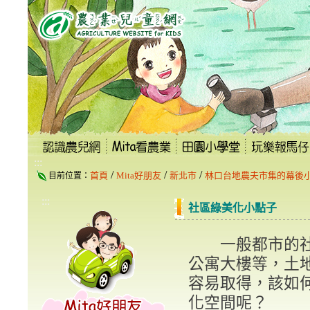
跳
到
主
要
內
容
區
塊
:::
/
/
/
首頁
Mita好朋友
新北市
林口台地農夫市集的幕後
目前位置：
:::
社區綠美化小點子
一般都市的社
公寓大樓等，土
容易取得，該如
化空間呢？