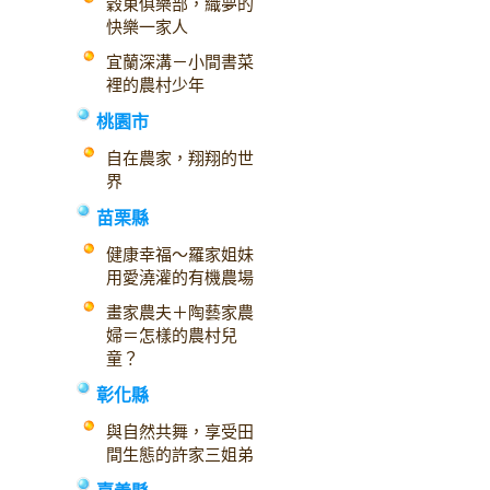
穀東俱樂部，織夢的
快樂一家人
宜蘭深溝－小間書菜
裡的農村少年
桃園市
自在農家，翔翔的世
界
苗栗縣
健康幸福～羅家姐妹
用愛澆灌的有機農場
畫家農夫＋陶藝家農
婦＝怎樣的農村兒
童？
彰化縣
與自然共舞，享受田
間生態的許家三姐弟