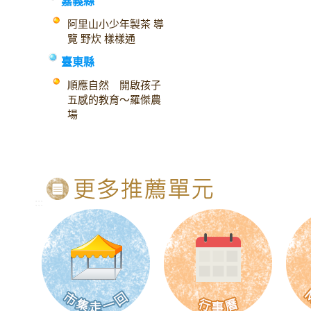
嘉義縣
阿里山小少年製茶 導
覽 野炊 樣樣通
臺東縣
順應自然 開啟孩子
五感的教育～羅傑農
場
:::