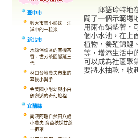
邱語玲特地在
臺中市
闢了一個示範場
興大市集小姊妹 汪
用雨布舖墊著，
洋中的一粒米
個小水池，在上
新北市
植物，養殖錦鯉
水源保護區的有機茶
等，增添生活中
香，世芳茶園脈延三
可以成為社區聚
代
要將水抽乾，收
林口台地農夫市集的
幕後小幫手
金美國小附幼與小白
鶴邂逅的奇幻旅程
宜蘭縣
南澳阿聰自然田八歲
小農夫 育苗秧採甘蔗
一把罩