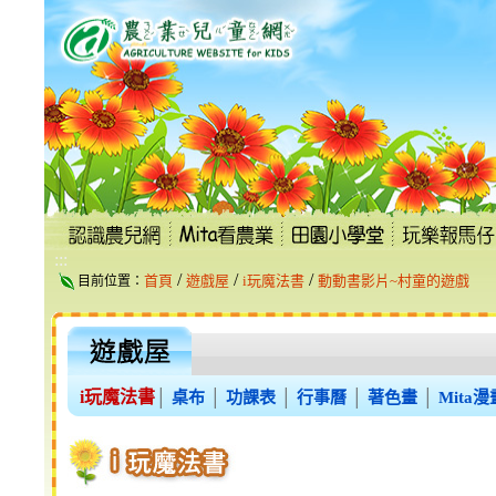
跳
到
主
要
內
容
區
塊
:::
/
/
/
首頁
遊戲屋
i玩魔法書
動動書影片~村童的遊戲
目前位置：
i玩魔法書
│
桌布
│
功課表
│
行事曆
│
著色畫
│
Mita漫