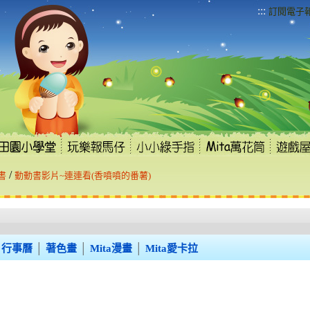
:::
訂閱電子
/
書
動動書影片~連連看(香噴噴的番薯)
行事曆
│
著色畫
│
Mita漫畫
│
Mita愛卡拉