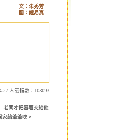
文：朱秀芳
圖：鐘易真
-27 人氣指數：108093
」 老闆才把蕃薯交給他
回家給爺爺吃。