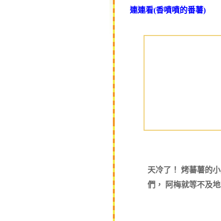
連連看(香噴噴的番薯)
天冷了！ 烤蕃薯的
們， 阿梅就等不及