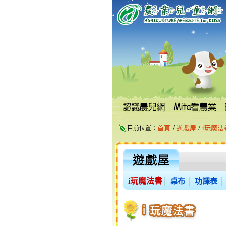
跳
到
主
要
內
容
區
塊
:::
/
/
首頁
遊戲屋
i玩魔法
目前位置：
i玩魔法書
│
桌布
│
功課表
│