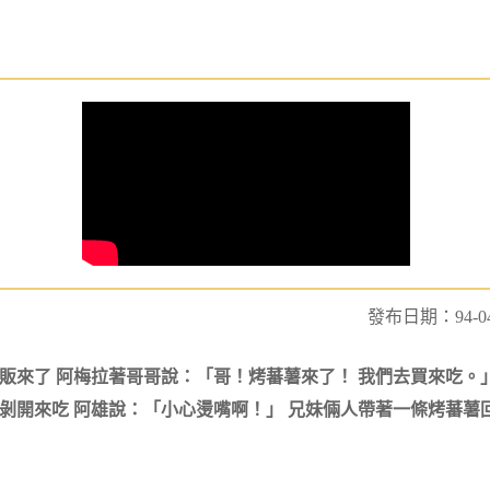
發布日期：94-04
小販來了 阿梅拉著哥哥說：「哥！烤蕃薯來了！ 我們去買來吃。
地剝開來吃 阿雄說：「小心燙嘴啊！」 兄妹倆人帶著一條烤蕃薯