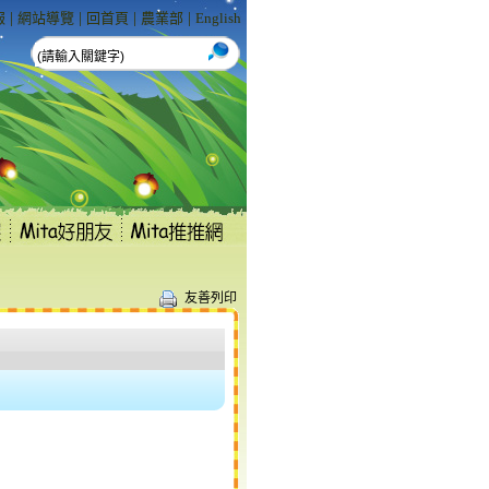
|
|
|
|
報
網站導覽
回首頁
農業部
English
友善列印