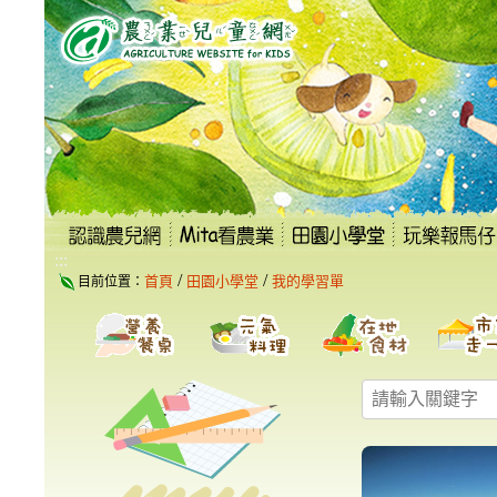
跳
到
主
要
內
容
區
塊
:::
/
/
首頁
田園小學堂
我的學習單
目前位置：