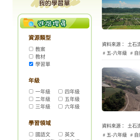
資源類型
資料來源：
土石
教案
五-六年級
自
教材
學習單
年級
一年級
四年級
二年級
五年級
三年級
六年級
學習領域
資料來源：
土石
國語文
英文
五-六年級
自