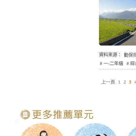
資料來源：
動保
一-二年級
綜
上一頁
1
2
3
:::