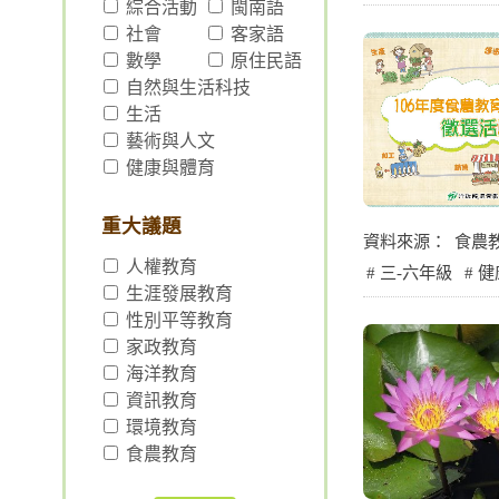
綜合活動
閩南語
社會
客家語
數學
原住民語
自然與生活科技
生活
藝術與人文
健康與體育
重大議題
資料來源：
食農
人權教育
三-六年級
健
生涯發展教育
性別平等教育
家政教育
海洋教育
資訊教育
環境教育
食農教育