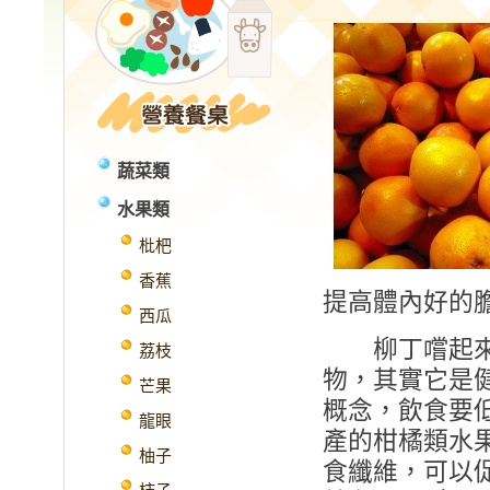
蔬菜類
水果類
枇杷
香蕉
提高體內好的
西瓜
柳丁嚐起來酸
荔枝
物，其實它是
芒果
概念，飲食要
龍眼
產的柑橘類水
柚子
食纖維，可以