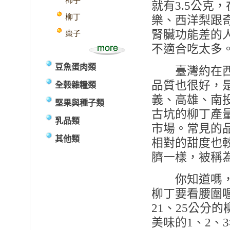
柿子
就有
3.5
公克，
柳丁
樂、西洋梨跟
腎臟功能差的
棗子
不適合吃太多
豆魚蛋肉類
臺灣約在西
品質也很好，
全榖雜糧類
義、高雄、南
堅果與種子類
古坑的柳丁產
乳品類
市場。常見的
其他類
相對的甜度也
臍一樣，被稱
你知道嗎，
柳丁要看腰圍
21
、
25
公分的
美味的
1
、
2
、
3