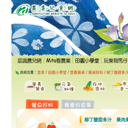
跳
到
主
要
內
容
區
塊
:::
/
/
/
/
首頁
田園小學堂
營養餐桌
餐桌好料
柳丁酸甜多
目前位置：
:::
柳丁酸甜多汁 果肉