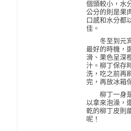
個頭較小，水
公分的則是果
口感和水分都
佳。
冬至到元宵
最好的時機，
滑、果色呈深
汁。柳丁保存
洗，吃之前再
完，再放冰箱
柳丁一身是寶
以拿來泡澡，
乾的柳丁皮則
呢！