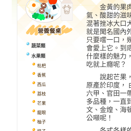
金黃的果肉
氣、酸甜的滋
混著挫冰大口
就是聞名國內
只要嚐一口，
蔬菜類
會愛上它。到
什麼樣的魅力
水果類
吃就上癮呢？
枇杷
香蕉
說起芒果，
原產於印度，
西瓜
六甲、官田一
荔枝
多品種，一直
芒果
文、金煌、海頓、
龍眼
公噸呢！
柚子
各式各樣的芒