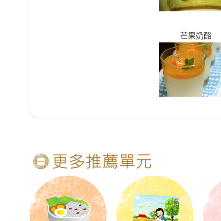
芒果奶酪
:::