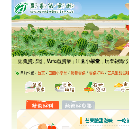
跳
到
主
要
內
容
區
塊
:::
/
/
/
/
首頁
田園小學堂
營養餐桌
餐桌好料
芒果酸甜滋
目前位置：
:::
芒果酸甜滋味 一吃