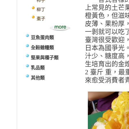
柿子
上常見的土芒
柳丁
橙黃色，但滋
棗子
皮薄、果粉厚
一剝就可以吃
豆魚蛋肉類
臺灣很受歡迎，
日本為國爭光。
全榖雜糧類
汁少、糖度高
堅果與種子類
生培育出的金
乳品類
2 臺斤 重，最
其他類
來愈受消費者