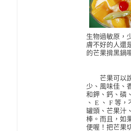
生物過敏原，
膚不好的人還
的芒果揹黑鍋
芒果可以說是
少、風味佳、
和鉀、鈣、磷、
、 E 、 F
罐頭、芒果汁
棒。而且，如果
便喔！把芒果