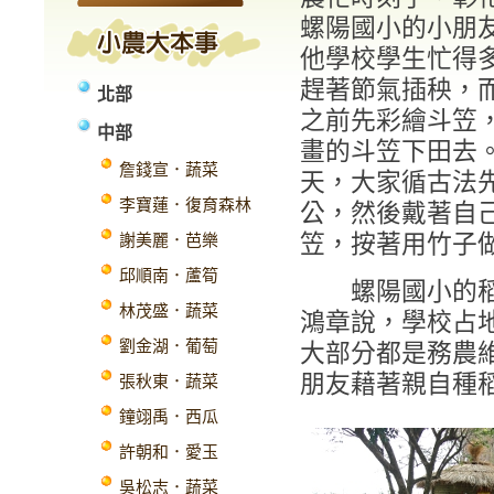
螺陽國小的小朋
他學校學生忙得
趕著節氣插秧，
北部
之前先彩繪斗笠
中部
畫的斗笠下田去
詹錢宣．蔬菜
天，大家循古法
李寶蓮．復育森林
公，然後戴著自
笠，按著用竹子
謝美麗．芭樂
邱順南．蘆筍
螺陽國小的稻
林茂盛．蔬菜
鴻章說，學校占
劉金湖．葡萄
大部分都是務農
朋友藉著親自種
張秋東．蔬菜
鐘翊禹．西瓜
許朝和．愛玉
吳松志．蔬菜