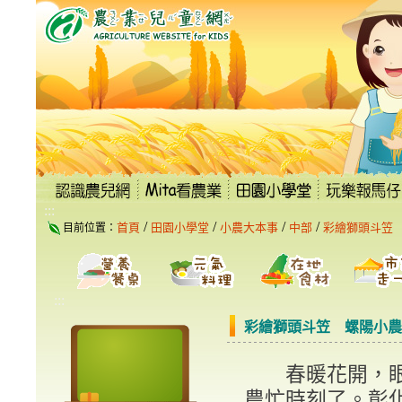
跳
到
主
要
內
容
區
塊
:::
/
/
/
/
首頁
田園小學堂
小農大本事
中部
彩繪獅頭斗笠
目前位置：
:::
彩繪獅頭斗笠 螺陽小農
春暖花開，眼
農忙時刻了。彰