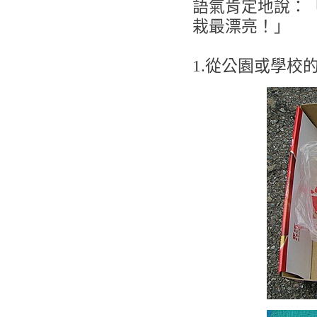
語氣肯定地說：
栽最漂亮！」
1.從公園或學校