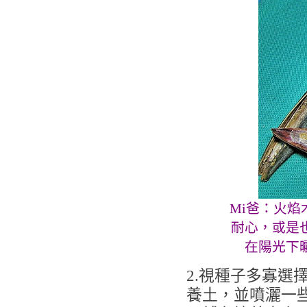
Mi爸：火
耐心，或是
在陽光下
2.視種子多寡選
養土，並噴灑一