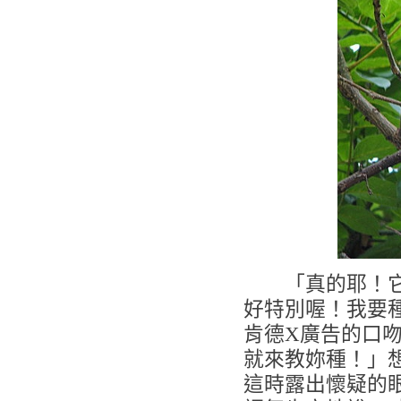
「真的耶！它的
好特別喔！我要種
肯德X廣告的口
就來教妳種！」想
這時露出懷疑的