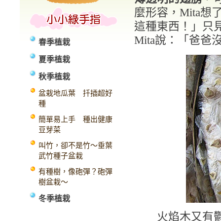
麼形容，Mita
這種東西！」只
Mita說：「爸
春季植栽
夏季植栽
秋季植栽
盆栽地瓜葉 扦插超好
種
簡單易上手 種出健康
豆芽菜
叫竹，卻不是竹～垂葉
武竹種子盆栽
有種樹，像砲彈？砲彈
樹盆栽～
冬季植栽
火焰木又有鬱金