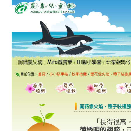
跳
到
主
要
內
容
區
塊
:::
/
/
/
首頁
小小綠手指
秋季植栽
開花像火焰、種子裝翅
目前位置：
:::
開花像火焰、種子裝翅膀
「長得很高，
薄透明的翅膀
，