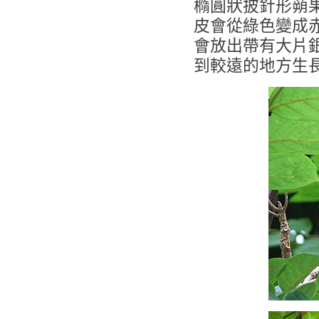
橢圓狀披針形蒴果
皮會從綠色變成
會放出帶有大片
到較遠的地方生