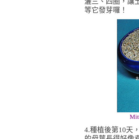
灑三、四圈，讓
等它發芽囉！
M
4.種植後第10
的母葉長得好像