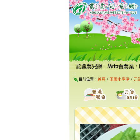
跳
到
主
要
內
容
區
塊
:::
/
/
首頁
田園小學堂
元
目前位置：