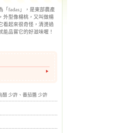
「fadas」，是東部農產
，外型像楊桃，又叫做楊
它看起來很奇怪，清燙過
就能品嘗它的好滋味喔！
烏醋 少許、番茄醬 少許