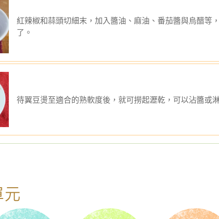
紅辣椒和蒜頭切細末，加入醬油、麻油、番茄醬與烏醋等
了。
待翼豆燙至適合的熟軟度後，就可撈起瀝乾，可以沾醬或