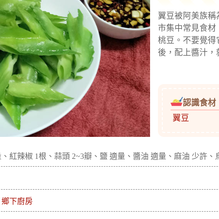
翼豆被阿美族稱為
市集中常見食材
桃豆。不要覺得
後，配上醬汁，
認識食材
翼豆
量、紅辣椒 1根、蒜頭 2~3瓣、鹽 適量、醬油 適量、麻油 少許、
 鄉下廚房