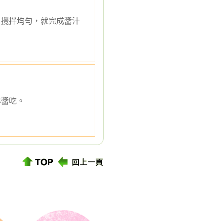
，攪拌均勻，就完成醬汁
淋醬吃。