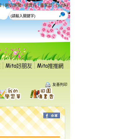
|
|
|
|
報
網站導覽
回首頁
農業部
English
友善列印