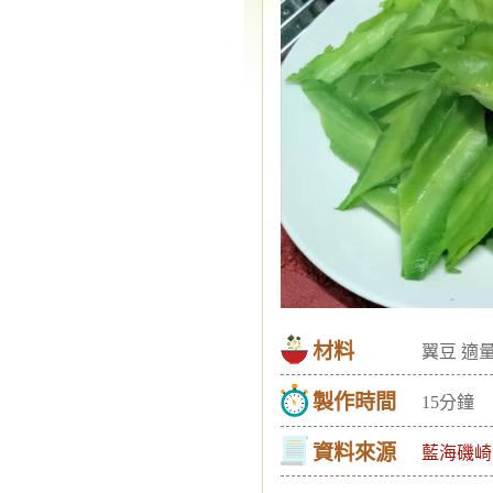
材料
翼豆 適
製作時間
15分鐘
資料來源
藍海磯崎