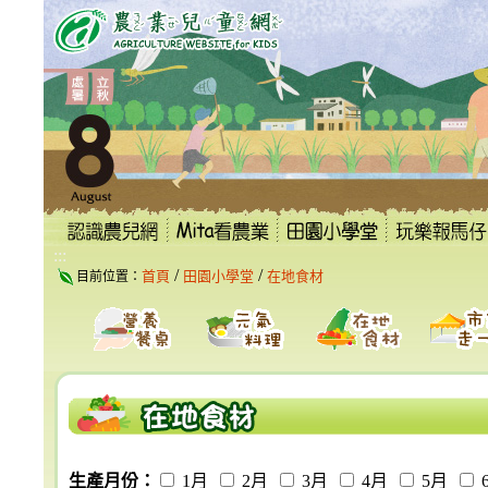
跳
到
主
要
內
容
區
塊
:::
/
/
首頁
田園小學堂
在地食材
目前位置：
生產月份：
1月
2月
3月
4月
5月