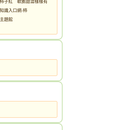
柿子紅 軟脆甜澀樣樣有
知識入口網-柿
主題館