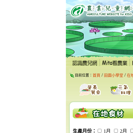
跳
到
主
要
內
容
區
塊
:::
/
/
首頁
田園小學堂
在
目前位置：
生產月份：
1月
2月