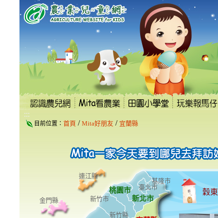
跳
到
主
要
內
容
區
塊
:::
/
/
首頁
Mita好朋友
宜蘭縣
目前位置：
連江縣
基隆市
臺北市
桃園市
穀東
新北市
新竹市
金門縣
新竹縣