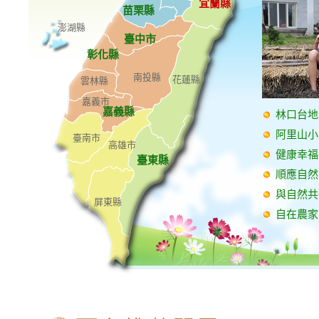
宜蘭縣
苗栗縣
澎湖縣
臺中市
彰化縣
南投縣
花蓮縣
雲林縣
嘉義市
嘉義縣
林口台地
阿里山小
臺南市
高雄市
健康幸福
臺東縣
順應自然
與自然共
屏東縣
自在農家